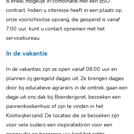
is enkel mogelijk in combinatie met een BSO
contract. Indien u interesse heeft in een plaats op
Lijsterhof 6
onze voorschoolse opvang, die geopend is vanaf
3772 AA Barneveld
7.00 uur, kunt u contact opnemen met het
info@obs-delijster.nl
servicebureau.
0342 - 423 968
In de vakantie
Routebeschrijving
In de vakanties zijn ze open vanaf 08.00 uur en
plannen zij geregeld dagjes uit. Ze brengen dagjes
door bij educatieve agrariërs in de omtrek, gaan een
dagje uit ons dak bij Boerderijpret, bezoeken een
pannenkoekenhuis of zijn te vinden in het
Kootwijkerzand. De locaties die ze bezoeken zijn
voor vele ouders een inspiratiebron voor een