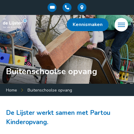
Kennismaken
Buitenschoolse opvang
Menu:
Home
Buitenschoolse opvang
Home
Over de school
De Lijster werkt samen met Partou
Kinderopvang.
Onderwijsconcept