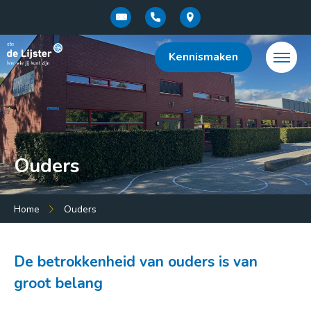
Kennismaken
Ouders
Menu:
Home
Ouders
Home
Over de school
De betrokkenheid van ouders is van
groot belang
Onderwijsconcept