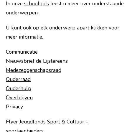
Praktische info
In onze
schoolgids
leest u meer over onderstaande
onderwerpen.
Ouders
Leerlingen
U kunt ook op elk onderwerp apart klikken voor
meer informatie.
Externe instanties
Contact
Communicatie
Nieuwsbrief de Lijstereens
Vacatures
Medezeggenschapsraad
Ouderraad
Ouderhulp
Overblijven
Privacy
Flyer Jeugdfonds Sport & Cultuur –
sportaanbieders