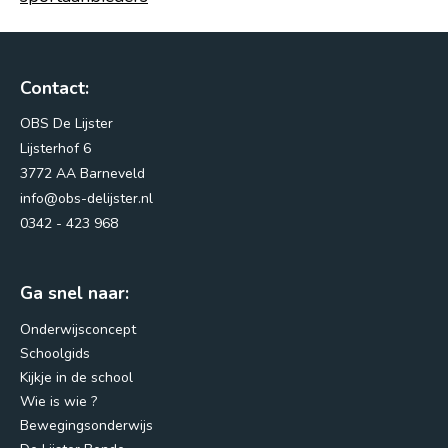
Contact:
OBS De Lijster
Lijsterhof 6
3772 AA Barneveld
info@obs-delijster.nl
Lijsterhof 6
0342 - 423 968
3772 AA Barneveld
info@obs-delijster.nl
Ga snel naar:
0342 - 423 968
Onderwijsconcept
Schoolgids
Routebeschrijving
Kijkje in de school
Wie is wie ?
Bewegingsonderwijs