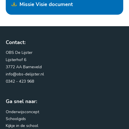
Missie Visie document
Lijsterhof 6
3772 AA Barneveld
Contact:
info@obs-delijster.nl
OBS De Lijster
0342 - 423 968
Lijsterhof 6
3772 AA Barneveld
Routebeschrijving
info@obs-delijster.nl
0342 - 423 968
Ga snel naar:
Onderwijsconcept
Schoolgids
Kijkje in de school