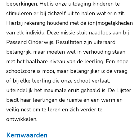
Digitale brochure
beperkingen. Het is onze uitdaging kinderen te
stimuleren er bij zichzelf uit te halen wat erin zit.
Missie en Visie
Hierbij rekening houdend met de (on)mogelijkheden
Thematisch Onderwijs
van elk individu. Deze missie sluit naadloos aan bij
Wereldburgerschap en STEVig
Passend Onderwijs. Resultaten zijn uiteraard
belangrijk, maar moeten wel in verhouding staan
Praktische info
met het haalbare niveau van de leerling. Een hoge
Ouders
schoolscore is mooi, maar belangrijker is de vraag
Leerlingen
of bij elke leerling die onze school verlaat,
uiteindelijk het maximale eruit gehaald is. De Lijster
Externe instanties
biedt haar leerlingen de ruimte en een warm en
Contact
veilig nest om te leren en zich verder te
Vacatures
ontwikkelen.
Kernwaarden