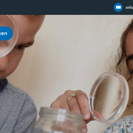
inf
ken