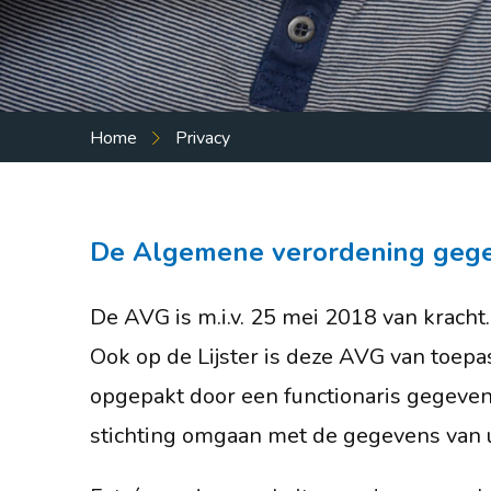
Praktische info
Ouders
Leerlingen
Home
Privacy
Externe instanties
Contact
De Algemene verordening geg
Vacatures
De AVG is m.i.v. 25 mei 2018 van kracht.
Ook op de Lijster is deze AVG van toepas
opgepakt door een functionaris gegeven
stichting omgaan met de gegevens van 