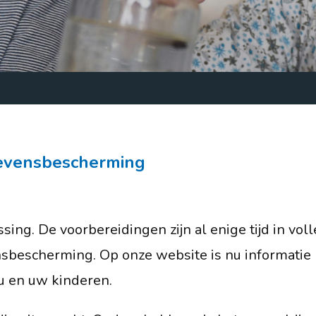
Lijsterhof 6
3772 AA Barneveld
info@obs-delijster.nl
0342 - 423 968
Routebeschrijving
evensbescherming
sing. De voorbereidingen zijn al enige tijd in vol
sbescherming. Op onze website is nu informatie
u en uw kinderen.