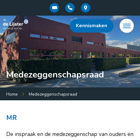
Kennismaken
Medezeggenschapsraad
Menu:
Home
Medezeggenschapsraad
Home
Over de school
MR
Onderwijsconcept
De inspraak en de medezeggenschap van ouders en