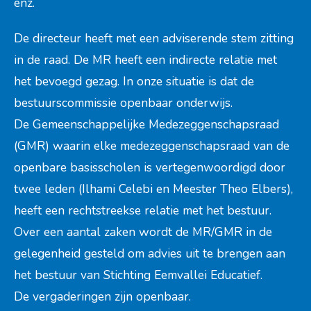
enz.
De directeur heeft met een adviserende stem zitting
in de raad. De MR heeft een indirecte relatie met
het bevoegd gezag. In onze situatie is dat de
bestuurscommissie openbaar onderwijs.
De Gemeenschappelijke Medezeggenschapsraad
(GMR) waarin elke medezeggenschapsraad van de
Lijsterhof 6
3772 AA Barneveld
openbare basisscholen is vertegenwoordigd door
info@obs-delijster.nl
twee leden (Ilhami Celebi en Meester Theo Elbers),
0342 - 423 968
heeft een rechtstreekse relatie met het bestuur.
Over een aantal zaken wordt de MR/GMR in de
Routebeschrijving
gelegenheid gesteld om advies uit te brengen aan
het bestuur van Stichting Eemvallei Educatief.
De vergaderingen zijn openbaar.