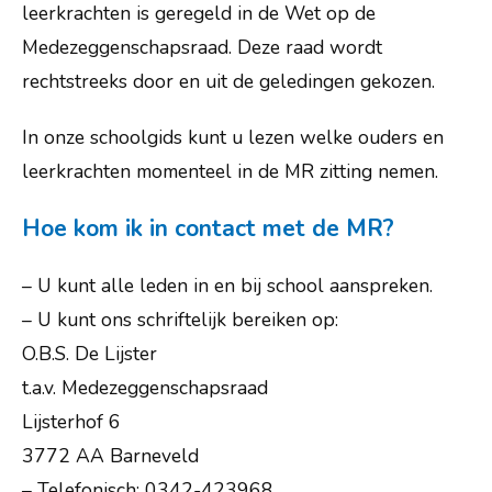
Praktische info
leerkrachten is geregeld in de Wet op de
Medezeggenschapsraad. Deze raad wordt
Ouders
rechtstreeks door en uit de geledingen gekozen.
Leerlingen
In onze schoolgids kunt u lezen welke ouders en
Externe instanties
leerkrachten momenteel in de MR zitting nemen.
Contact
Hoe kom ik in contact met de MR?
Vacatures
– U kunt alle leden in en bij school aanspreken.
– U kunt ons schriftelijk bereiken op:
O.B.S. De Lijster
t.a.v. Medezeggenschapsraad
Lijsterhof 6
3772 AA Barneveld
– Telefonisch: 0342-423968