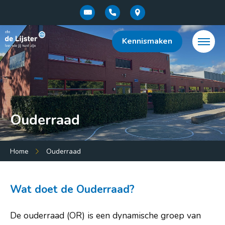
Kennismaken
Ouderraad
Menu:
Home
Ouderraad
Home
Over de school
Wat doet de Ouderraad?
Onderwijsconcept
De ouderraad (OR) is een dynamische groep van