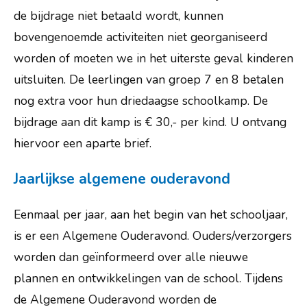
de bijdrage niet betaald wordt, kunnen
bovengenoemde activiteiten niet georganiseerd
worden of moeten we in het uiterste geval kinderen
uitsluiten. De leerlingen van groep 7 en 8 betalen
nog extra voor hun driedaagse schoolkamp. De
bijdrage aan dit kamp is € 30,- per kind. U ontvang
hiervoor een aparte brief.
Lijsterhof 6
3772 AA Barneveld
Jaarlijkse algemene ouderavond
info@obs-delijster.nl
0342 - 423 968
Eenmaal per jaar, aan het begin van het schooljaar,
is er een Algemene Ouderavond. Ouders/verzorgers
Routebeschrijving
worden dan geïnformeerd over alle nieuwe
plannen en ontwikkelingen van de school. Tijdens
de Algemene Ouderavond worden de