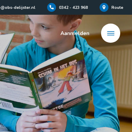
o@obs-delijster.nl
0342 - 423 968
Route
Aanmelden