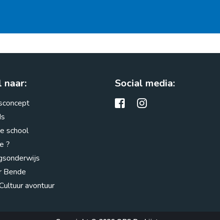
 naar:
Social media:
sconcept
ds
de school
e ?
sonderwijs
er Bende
Cultuur avontuur