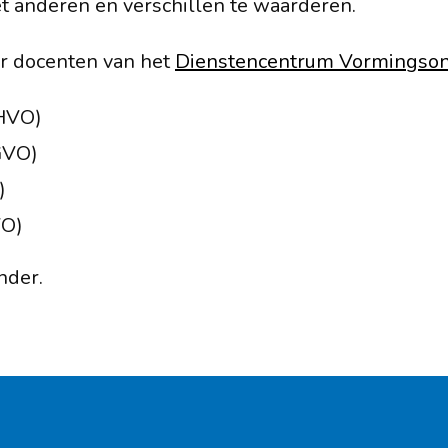
et anderen en verschillen te waarderen.
r docenten van het
Dienstencentrum Vormingson
(HVO)
GVO)
)
VO)
nder.