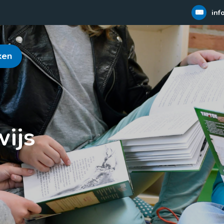
inf
ken
ijs