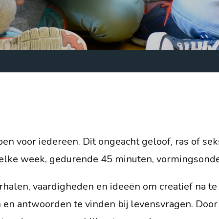
Lijsterhof 6
3772 AA Barneveld
info@obs-delijster.nl
0342 - 423 968
Routebeschrijving
pen voor iedereen. Dit ongeacht geloof, ras of se
 elke week, gedurende 45 minuten, vormingsonde
rhalen, vaardigheden en ideeën om creatief na t
 en antwoorden te vinden bij levensvragen. Doo