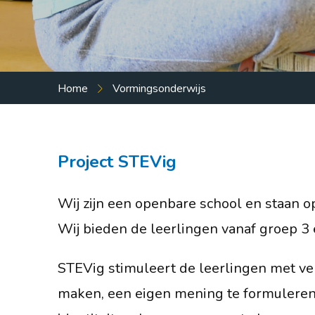
Praktische info
Ouders
Leerlingen
Home
Vormingsonderwijs
Externe instanties
Contact
Project STEVig
Vacatures
Wij zijn een openbare school en staan o
Wij bieden de leerlingen vanaf groep 3
STEVig stimuleert de leerlingen met ve
maken, een eigen mening te formuleren